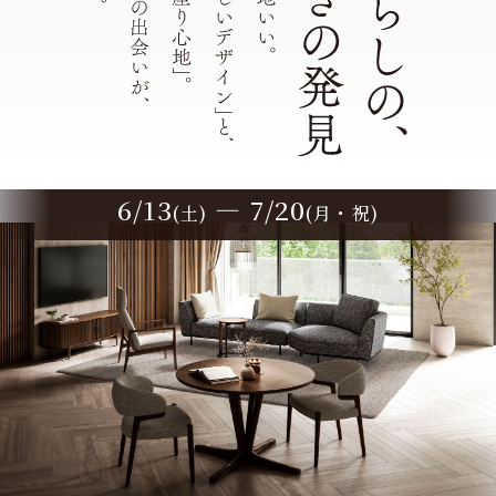
6/13
― 7/20
(土)
(月・祝)