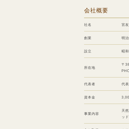
会社概要
社名
宮友
創業
明治
設立
昭和
〒3
所在地
PHO
代表者
代表
資本金
3,
天然
事業内容
ッド