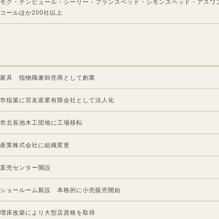
モク・テンピュール・シーリー・フランスベッド・シモンズベッド・アスワ
コールほか200社以上
家具 指物職兼卸売商として創業
市稲葉に宮友産業有限会社として法人化
市北長池木工団地に工場移転
産業株式会社に組織変更
直売センター開設
ショールーム新設 本格的に小売販売開始
増床改築により大型店資格を取得