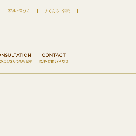
家具の選び方
よくあるご質問
家具の宮友 MIYATOMO
S
木のクラフト・おもちゃ
VISIT RESERVATION
CONSULTATION
ご来店予約
CONTACT
家具のことなん
修理・お
CORPORATE 会社情報