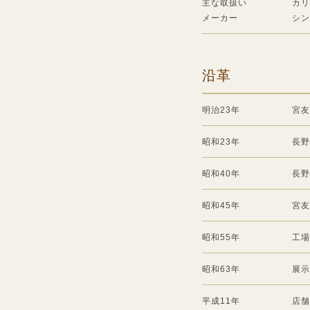
主な取扱い
カリ
メーカー
シン
沿革
明治23年
宮友
昭和23年
長野
昭和40年
長野
昭和45年
宮友
昭和55年
工場
昭和63年
展示
平成11年
店舗