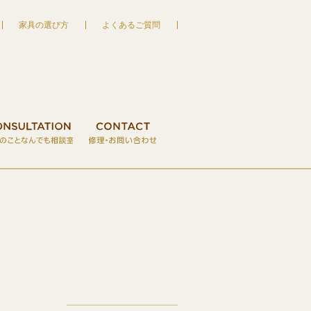
家具の選び方
よくあるご質問
家具の宮友 MIYATOMO
S
木のクラフト・おもちゃ
VISIT RESERVATION
CONSULTATION
ご来店予約
CONTACT
家具のことなん
修理・お
せ