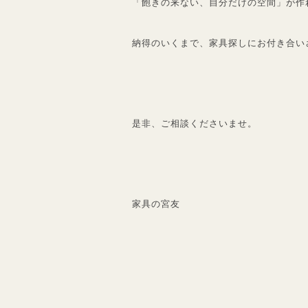
「飽きの来ない、自分だけの空間」が作
納得のいくまで、家具探しにお付き合い
是非、ご相談くださいませ。
家具の宮友