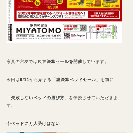
家具の宮友では現在
決算セールを開催
しています。
今回は
9/11
から始まる「
総決算ベッドセール
」を前に
「
失敗しないベッドの選び方
」を伝授させていただきま
す。
①
ベッドに万人受けはない