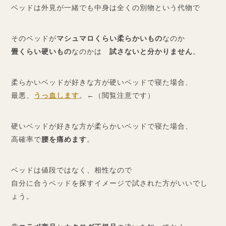
ベッドは外見が一緒でも中身は全くの別物という代物で
そのベッドが
マシュマロくらい柔らかいもの
なのか
畳くらい硬いもの
なのかは
試さないと分かりません
。
柔らかいベッドが好きな方が硬いベッドで寝た場合、
最悪、
うっ血します
。←（閲覧注意です）
硬いベッドが好きな方が柔らかいベッドで寝た場合、
高確率で
腰を痛めます
。
ベッドは値段ではなく、相性なので
自分に合うベッドを探すイメージで試された方がいいでし
ょう。