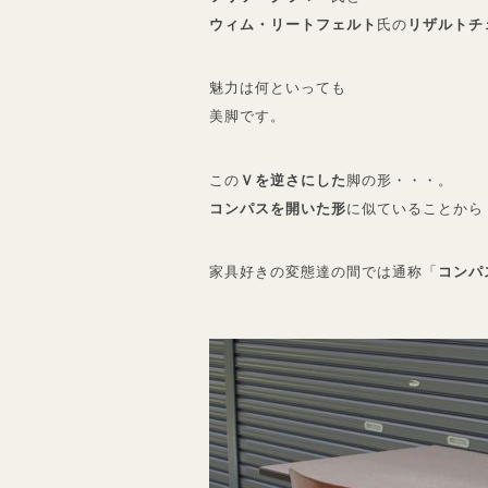
ウィム・リートフェルト
氏の
リザルトチ
魅力は何といっても
美脚です。
この
Ｖを逆さにした
脚の形・・・。
コンパスを開いた形
に似ていることから
家具好きの変態達の間では通称「
コンパ