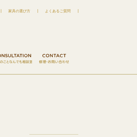
家具の選び方
よくあるご質問
家具の宮友 MIYATOMO
S
木のクラフト・おもちゃ
VISIT RESERVATION
CONSULTATION
ご来店予約
CONTACT
家具のことなん
修理・お
せ