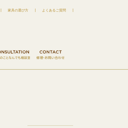
家具の選び方
よくあるご質問
家具の宮友 MIYATOMO
S
木のクラフト・おもちゃ
VISIT RESERVATION
CONSULTATION
ご来店予約
CONTACT
家具のことなん
修理・お
せ