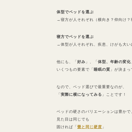
体型でベッドを選ぶ
→寝方が人それぞれ（横向き？仰向け？
寝方でベッドを選ぶ
→体型が人それぞれ、疾患、けがも大い
他にも、「
好み
」、「
体型、年齢の変化
いくつもの要素で「
睡眠の質
」が決まっ
なので、ベッド選びで最重要なのが、
「
実際に横になってみる
」ことです！
ベッドの硬さのバリエーションは豊かで
見た目は同じでも
固ければ「
畳と同じ硬度
」