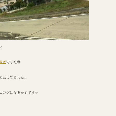
？
激坂
でした😢
て話してました。
ニングになるかもです✨