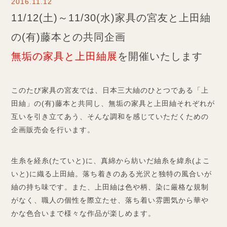
2016.11.12
11/12(土)～11/30(水)家具の宮友と上田紬
の(有)藤本との共同企画
無垢の家具と上田紬展
を開催いたします
このたび家具の宮友では、日本三大紬のひとつである「上
田紬」の(有)藤本と共同し、無垢の家具と上田紬それぞれが
互いを引き立てあう、そんな調和を感じていただくための
企画販売会を行います。
生糸を経糸(たていと)に、真綿から紡いだ紬糸を緯糸(よこ
いと)に織る上田紬。落ち着きのある光沢と独特の風合いが
紬の持ち味です。また、上田紬は色や柄、染に厳格な規制
がなく、職人の個性を際立たせ、落ち着い雰囲気から華や
かな色合いまで様々な作品が楽しめます。