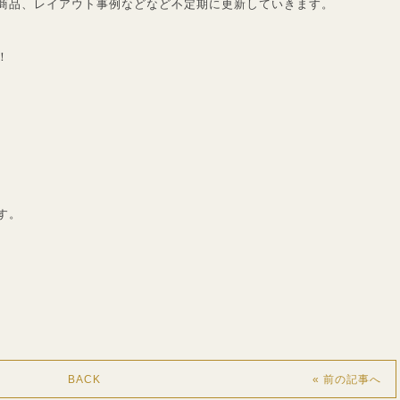
商品、レイアウト事例などなど不定期に更新していきます。
！
す。
BACK
« 前の記事へ