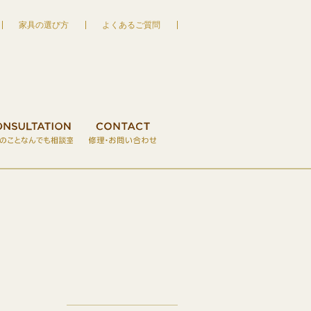
家具の選び方
よくあるご質問
家具の宮友 MIYATOMO
S
木のクラフト・おもちゃ
VISIT RESERVATION
CONSULTATION
ご来店予約
CONTACT
家具のことなん
修理・お
せ